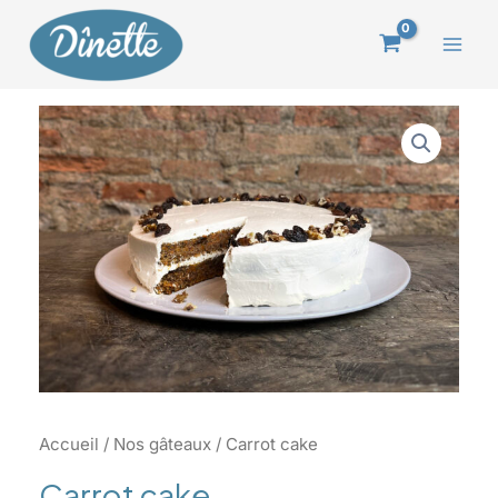
Aller
au
Mai
contenu
Men
Accueil
/
Nos gâteaux
/ Carrot cake
Carrot cake