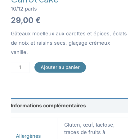
10/12 parts
29,00
€
Gâteaux moelleux aux carottes et épices, éclats
de noix et raisins secs, glaçage crémeux
vanille.
quantité
Ajouter au panier
de
Carrot
cake
Informations complémentaires
Gluten, œuf, lactose,
traces de fruits à
Allergènes